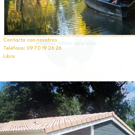
la Vendée, está abierto
de abril a noviembre.
En la propiedad de 10 hectáreas, le ofrecemos
alojamiento en cabañas
en cabañas y casas de campo de confort y
Contacto con nosotros
muchos otros servicios.
Teléfono: 09 70 19 26 26
Libro
DOMAINE MÉLUSINE
70 rue du Puy du Fou
85590 LES ÉPESSES
+33 (0)9 70 19 26 26
info@domainemelusine.com