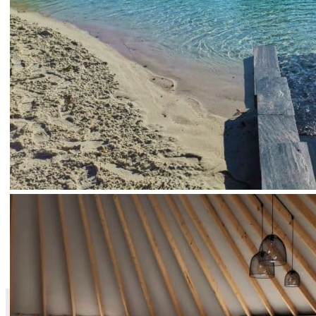
demás
Elija el paquete residencial que incluye la
pernoctación en una casa de campo y el
desayuno
y añada las opciones que desee:
Almuerzo
Rompe
Snacks
Cenas
Cócteles