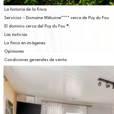
La historia de la finca
Servicios – Domaine Mélusine**** cerca de Puy du Fou
El dominio cerca del Puy du Fou ®.
Las noticias
La finca en imágenes
Opiniones
Camping Puy du Fou
»
Grupo y seminario
Condiciones generales de venta
Tiene que organizar
un evento
¿Reunión familiar?
¿Matrimonio?
¿Bautismo?