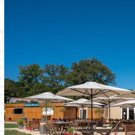
Pour bien finir la journée
DINER
Ubicada en un entorno verde, la Table Mélusine le da la
bienvenida para una comida o una bebida. Si le gusta el
vino o las cervezas artesanales, le encantará sentarse en
la terraza y ser atendido por un equipo de expertos.
En un ambiente cálido y relajado, todo está dispuesto
para disfrutar del momento, saboreando la cena
simplemente en la terraza o disfrutando de las cálidas
tardes con una copa en la mano, con los colores
cambiantes del estanque.
Estaremos encantados de ofrecerle los platos finos de
nuestro nuevo Chef de Cocina que combinan elegancia y