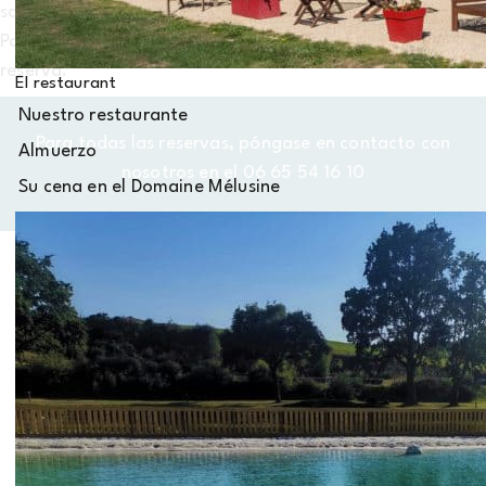
sabor a través de productos frescos y de temporada.
Para saber más, llame al 06 65 54 16 10 para hacer una
reserva.
El restaurant
Nuestro restaurante
Para todas las reservas, póngase en contacto con
Almuerzo
nosotros en el 06 65 54 16 10
Su cena en el Domaine Mélusine
SIGA CON NOSOTROS