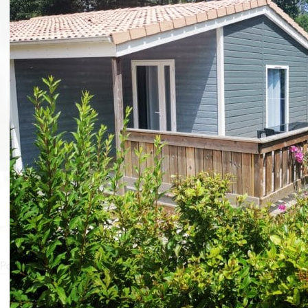
La mesa Mélusine
Camping Puy du Fou
»
Noticias Les Epesses
»
La mesa Mélusine
Pour bien commencer la journée